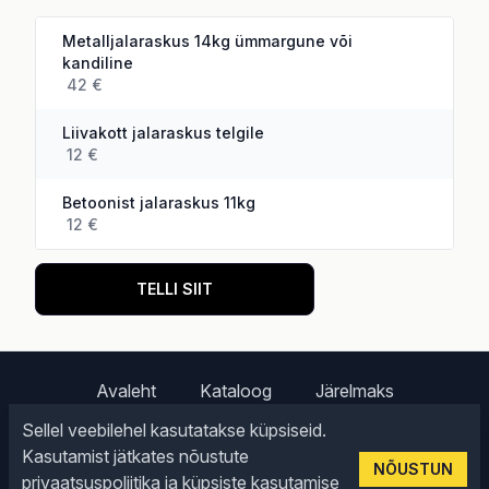
Metalljalaraskus 14kg ümmargune või
kandiline
42 €
Liivakott jalaraskus telgile
12 €
Betoonist jalaraskus 11kg
12 €
TELLI SIIT
Avaleht
Kataloog
Järelmaks
Müügitingimused
Kontakt
Sellel veebilehel kasutatakse küpsiseid.
Kasutamist jätkates nõustute
Facebook
Youtube
NÕUSTUN
privaatsuspoliitika ja küpsiste kasutamise