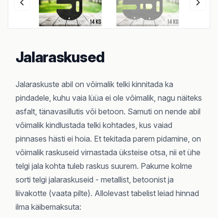
Jalaraskused
Jalaraskuste abil on võimalik telki kinnitada ka
pindadele, kuhu vaia lüüa ei ole võimalik, nagu näiteks
asfalt, tänavasillutis või betoon. Samuti on nende abil
võimalik kindlustada telki kohtades, kus vaiad
pinnases hästi ei hoia. Et tekitada parem pidamine, on
võimalik raskuseid virnastada üksteise otsa, nii et ühe
telgi jala kohta tuleb raskus suurem. Pakume kolme
sorti telgi jalaraskuseid - metallist, betoonist ja
liivakotte (vaata pilte). Allolevast tabelist leiad hinnad
ilma käibemaksuta: