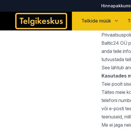
Hinnapakkumis
Telgikeskus
Telkide müük
T
Privaatsuspoli
Baltic24 OÜ pr
anda teile inf
tutvustada tei
See lähtub an
Kasutades me
Teie poolt si
Täites meie k
telefoni numbe
või e-posti tee
teenuseid, mill
Me ei jaga ne