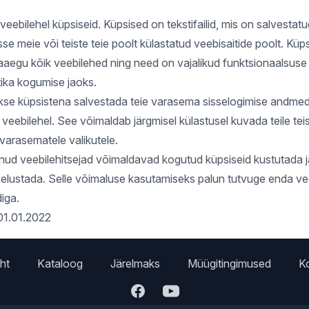
ebilehel küpsiseid. Küpsised on tekstifailid, mis on salvestatu
sse meie või teiste teie poolt külastatud veebisaitide poolt. Küp
aegu kõik veebilehed ning need on vajalikud funktsionaalsuse 
tika kogumise jaoks.
kse küpsistena salvestada teie varasema sisselogimise andmed 
 veebilehel. See võimaldab järgmisel külastusel kuvada teile tei
 varasematele valikutele.
nud veebilehitsejad võimaldavad kogutud küpsiseid kustutada 
elustada. Selle võimaluse kasutamiseks palun tutvuge enda vee
iga.
 01.01.2022
ht
Kataloog
Järelmaks
Müügitingimused
K
Facebook
Youtube