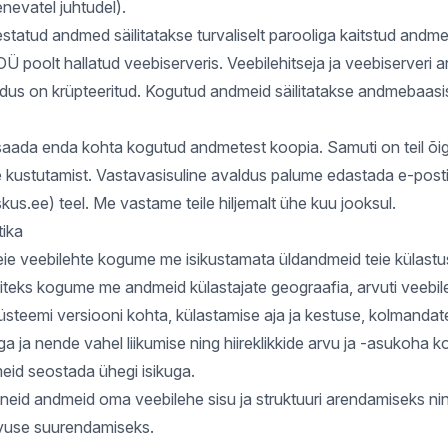
nevatel juhtudel).
estatud andmed säilitatakse turvaliselt parooliga kaitstud andm
Ü poolt hallatud veebiserveris. Veebilehitseja ja veebiserveri
dus on krüpteeritud. Kogutud andmeid säilitatakse andmebaasis
 saada enda kohta kogutud andmetest koopia. Samuti on teil õi
kustutamist. Vastavasisuline avaldus palume edastada e-post
skus.ee
) teel. Me vastame teile hiljemalt ühe kuu jooksul.
tika
ie veebilehte kogume me isikustamata üldandmeid teie külastu
teks kogume me andmeid külastajate geograafia, arvuti veebile
üsteemi versiooni kohta, külastamise aja ja kestuse, kolmandat
ga ja nende vahel liikumise ning hiireklikkide arvu ja -asukoha k
eid seostada ühegi isikuga.
eid andmeid oma veebilehe sisu ja struktuuri arendamiseks ni
use suurendamiseks.