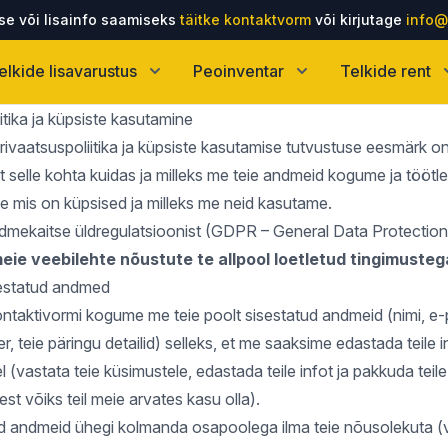
e või lisainfo saamiseks
täitke kontaktvorm
või kirjutage
info@
elkide lisavarustus
Peoinventar
Telkide rent
itika ja küpsiste kasutamine
ivaatsuspoliitika ja küpsiste kasutamise tutvustuse eesmärk on
ot selle kohta kuidas ja milleks me teie andmeid kogume ja töötl
le mis on küpsised ja milleks me neid kasutame.
dmekaitse üldregulatsioonist (GDPR – General Data Protection
ie veebilehte nõustute te allpool loetletud tingimusteg
sestatud andmed
ontaktivormi kogume me teie poolt sisestatud andmeid (nimi, e-
r, teie päringu detailid) selleks, et me saaksime edastada teile i
l (vastata teie küsimustele, edastada teile infot ja pakkuda teile
est võiks teil meie arvates kasu olla).
id andmeid ühegi kolmanda osapoolega ilma teie nõusolekuta (v