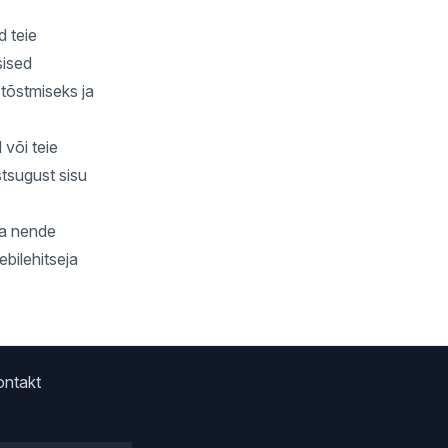
d teie
sised
tõstmiseks ja
või teie
stsugust sisu
ja nende
bilehitseja
ontakt