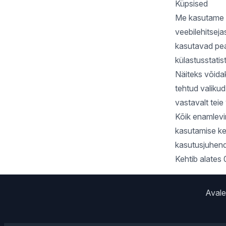
Küpsised
Me kasutame ve
veebilehitseja
kasutavad pea
külastusstatis
Näiteks võida
tehtud valikud
vastavalt teie
Kõik enamlevi
kasutamise ke
kasutusjuhend
Kehtib alates
Avale