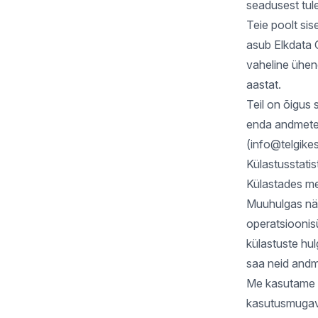
seadusest tule
Teie poolt sis
asub Elkdata O
vaheline ühen
aastat.
Teil on õigus
enda andmete 
(
info@telgike
Külastusstatis
Külastades me
Muuhulgas näi
operatsioonis
külastuste hul
saa neid andm
Me kasutame n
kasutusmugav