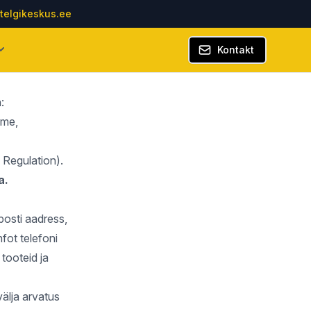
telgikeskus.ee
Kontakt
:
eme,
 Regulation).
a.
posti aadress,
nfot telefoni
 tooteid ja
älja arvatus