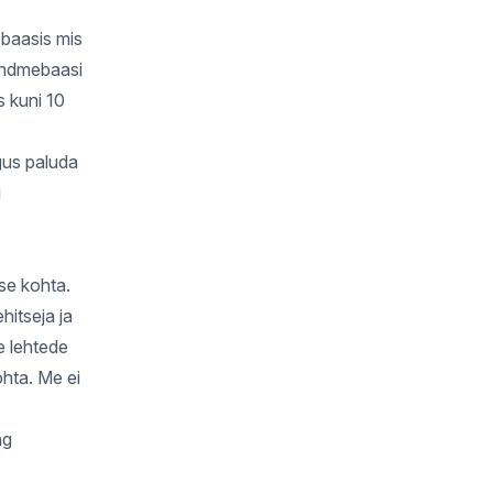
ebaasis mis
 andmebaasi
 kuni 10
gus paluda
i
se kohta.
hitseja ja
e lehtede
ohta. Me ei
ng