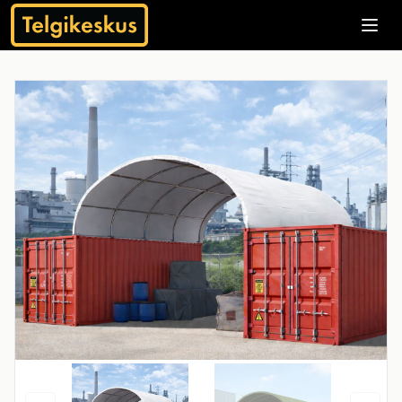
Telgikeskus
Ava 