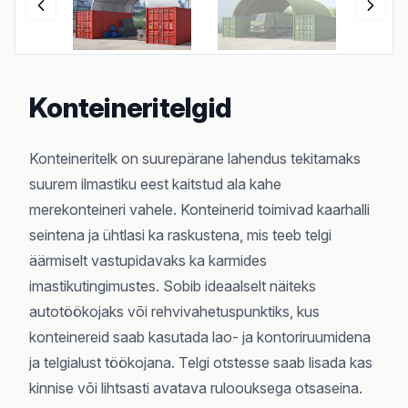
Konteineritelgid
Konteineritelk on suurepärane lahendus tekitamaks
suurem ilmastiku eest kaitstud ala kahe
merekonteineri vahele. Konteinerid toimivad kaarhalli
seintena ja ühtlasi ka raskustena, mis teeb telgi
äärmiselt vastupidavaks ka karmides
imastikutingimustes. Sobib ideaalselt näiteks
autotöökojaks või rehvivahetuspunktiks, kus
konteinereid saab kasutada lao- ja kontoriruumidena
ja telgialust töökojana. Telgi otstesse saab lisada kas
kinnise või lihtsasti avatava ruloouksega otsaseina.