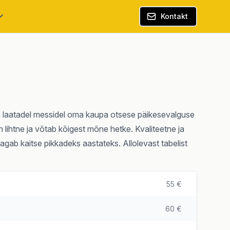
Kontakt
sta laatadel messidel oma kaupa otsese päikesevalguse
n lihtne ja võtab kõigest mõne hetke. Kvaliteetne ja
gab kaitse pikkadeks aastateks. Allolevast tabelist
55 €
60 €