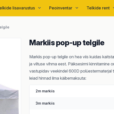
elkide lisavarustus
Peoinventar
Telkide rent
elgile
Markiis pop-up telgile
Markiis pop-up telgile on hea viis kuidas kait
ja viltuse vihma eest. Päiksesirmi kinnitamine o
vastupidav veekindel 600D polüestermaterjal ta
leiad hinnad ilma käibemaksuta:
2m markiis
3m markiis