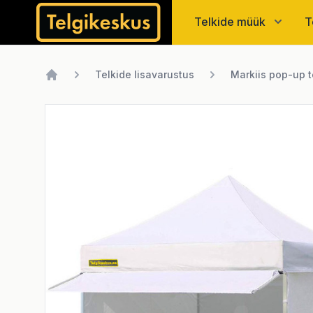
Telgikeskus
Telkide müük
T
Telkide lisavarustus
Markiis pop-up t
Home