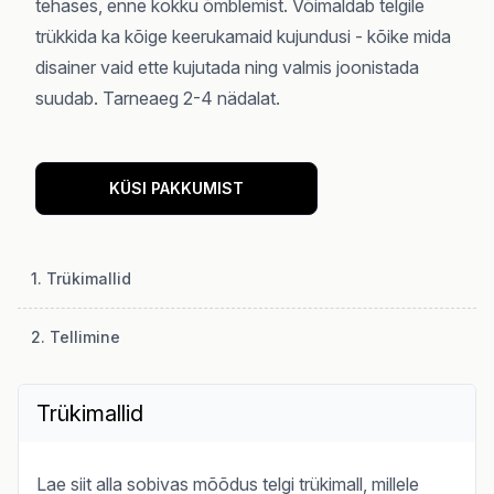
tehases, enne kokku õmblemist. Võimaldab telgile
trükkida ka kõige keerukamaid kujundusi - kõike mida
disainer vaid ette kujutada ning valmis joonistada
suudab. Tarneaeg 2-4 nädalat.
KÜSI PAKKUMIST
1. Trükimallid
2. Tellimine
Trükimallid
Lae siit alla sobivas mõõdus telgi trükimall, millele