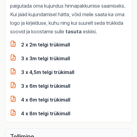
paigutada oma kujundus hinnapakkumise saamiseks.
Kui jääd kujundamisel hätta, võid meile saata ka oma
logo ja kirjelduse, kuhu ning kui suurelt seda trükkida
soovid ja koostame sulle
tasuta
eskiisi.
2 x 2m telgi trükimall
3 x 3m telgi trükimall
3 x 4,5m telgi trükimall
3 x 6m telgi trükimall
4 x 6m telgi trükimall
4 x 8m telgi trükimall
Tellimine