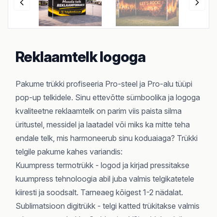
Reklaamtelk logoga
Pakume trükki profiseeria
Pro-steel
ja
Pro-alu
tüüpi
pop-up telkidele. Sinu ettevõtte sümboolika ja logoga
kvaliteetne reklaamtelk on parim viis paista silma
üritustel, messidel ja laatadel või miks ka mitte teha
endale telk, mis harmoneerub sinu koduaiaga? Trükki
telgile pakume kahes variandis:
Kuumpress termotrükk - logod ja kirjad pressitakse
kuumpress tehnoloogia abil juba valmis telgikatetele
kiiresti ja soodsalt. Tarneaeg kõigest 1-2 nädalat.
Sublimatsioon digitrükk - telgi katted trükitakse valmis